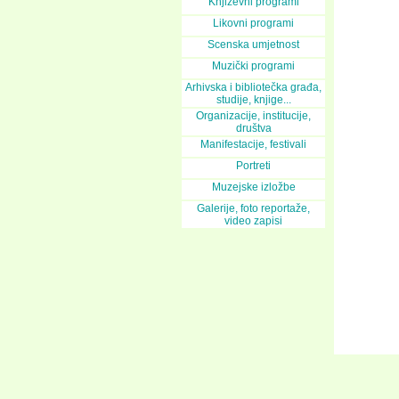
Književni programi
Likovni programi
Scenska umjetnost
Muzički programi
Arhivska i bibliotečka građa,
studije, knjige...
Organizacije, institucije,
društva
Manifestacije, festivali
Portreti
Muzejske izložbe
Galerije, foto reportaže,
video zapisi