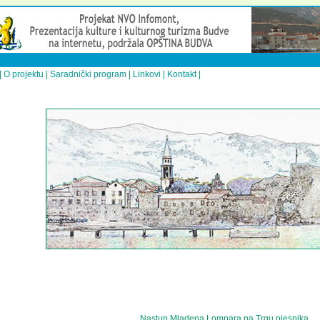
|
O projektu
|
Saradnički program
|
Linkovi
|
Kontakt
|
Nastup Mladena Lompara na Trgu pjesnika,