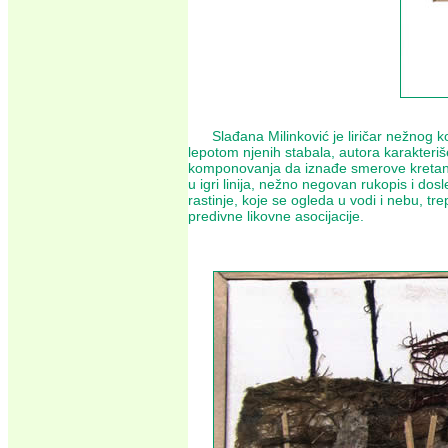
Slađana Milinković je liričar nežnog kolo
lepotom njenih stabala, autora karakteriš
komponovanja da iznađe smerove kretanja
u igri linija, nežno negovan rukopis i dos
rastinje, koje se ogleda u vodi i nebu, tre
predivne likovne asocijacije.