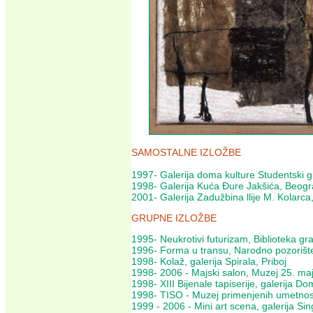
SAMOSTALNE IZLOŽBE
1997- Galerija doma kulture Studentski 
1998- Galerija Kuća Đure Jakšića, Beog
2001- Galerija Zadužbina llije M. Kolarc
GRUPNE IZLOŽBE
1995- Neukrotivi futurizam, Biblioteka g
1996- Forma u transu, Narodno pozoriš
1998- Kolaž, galerija Spirala, Priboj
1998- 2006 - Majski salon, Muzej 25. ma
1998- XIII Bijenale tapiserije, galerija 
1998- TISO - Muzej primenjenih umetnos
1999 - 2006 - Mini art scena, galerija S