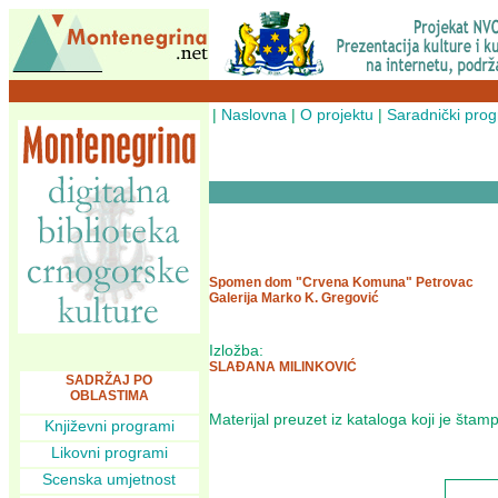
|
Naslovna
|
O projektu
|
Saradnički pro
Spomen dom "Crvena Komuna" Petrovac
Galerija Marko K. Gregović
Izložba:
SLAĐANA MILINKOVIĆ
SADRŽAJ PO
OBLASTIMA
Materijal preuzet iz kataloga koji je št
Književni programi
Likovni programi
Scenska umjetnost