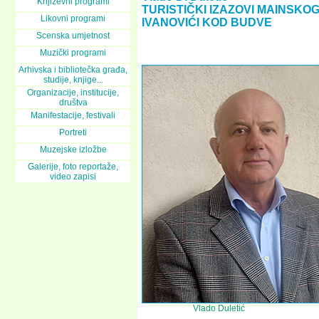
Književni programi
TURISTIČKI IZAZOVI MAINSKO
Likovni programi
IVANOVIĆI KOD BUDVE
Scenska umjetnost
Muzički programi
Arhivska i bibliotečka građa,
studije, knjige...
Organizacije, institucije,
društva
Manifestacije, festivali
Portreti
Muzejske izložbe
Galerije, foto reportaže,
video zapisi
Vlado Duletić