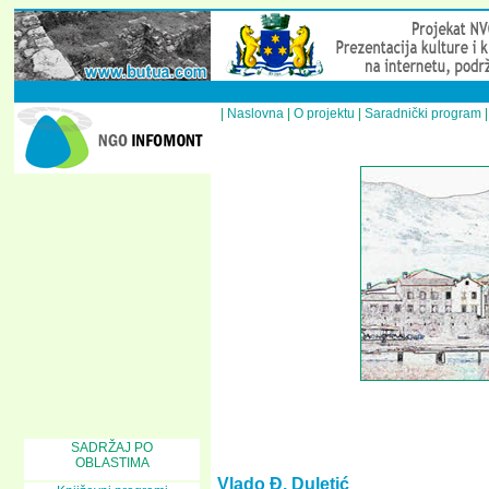
|
Naslovna
|
O projektu
|
Saradnički program
SADRŽAJ PO
OBLASTIMA
Vlado Đ. Duletić