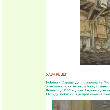
ХАВА РЕЏЕП
Рођена у Охриду. Дипломирала на Фило
Учествовала на великом броју групних
Кичево од 1999 године. Редовно учеств
Охриду. Добитница је признања за конт