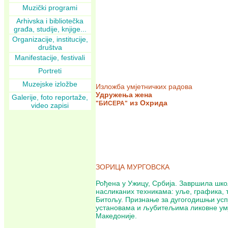
Muzički programi
Arhivska i bibliotečka
građa, studije, knjige...
Organizacije, institucije,
društva
Manifestacije, festivali
Portreti
Muzejske izložbe
Изложба умјетничких радова
Удружења жена
Galerije, foto reportaže,
из Охрида
"БИСЕРА"
video zapisi
ЗОРИЦА МУРГОВСКА
Рођена у Ужицу, Србија. Завршила шко
насликаних техникама: уље, графика, т
Битољу. Признање за дугогодишњи успј
установама и љубитељима ликовне умј
Македоније.