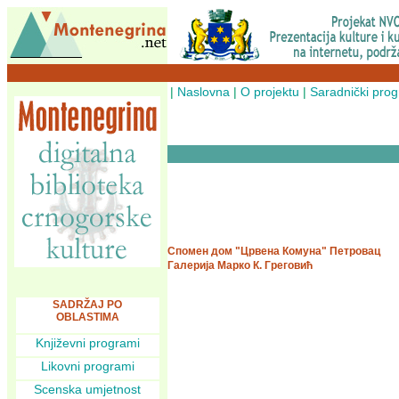
|
Naslovna
|
O projektu
|
Saradnički pro
Спомен дом "Црвена Комуна" Петровац
Галерија Марко К. Греговић
SADRŽAJ PO
OBLASTIMA
Književni programi
Likovni programi
Scenska umjetnost