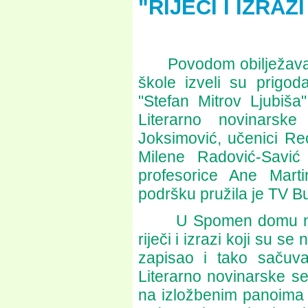
"RIJEČI I IZRA
Povodom obilježavanja
škole izveli su prigo
"Stefan Mitrov Ljubiša
Literarno novinarske
Joksimović, učenici Re
Milene Radović-Savić
profesorice Ane Marti
podršku pružila je TV B
U Spomen domu naprav
riječi i izrazi koji su s
zapisao i tako sačuva
Literarno novinarske se
na izložbenim panoima i