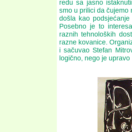
redu sa jasno istaknut
smo u prilici da čujemo n
došla kao podsjećanje n
Posebno je to intere
raznih tehnoloških dosti
razne kovanice. Organizo
i sačuvao Stefan Mitro
logično, nego je upravo 