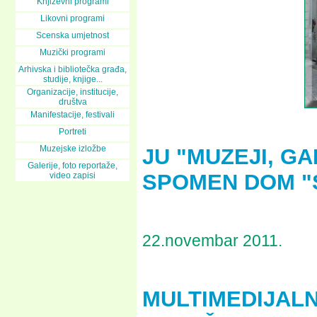
Književni programi
Likovni programi
Scenska umjetnost
Muzički programi
Arhivska i bibliotečka građa,
studije, knjige...
Organizacije, institucije,
društva
Manifestacije, festivali
Portreti
Muzejske izložbe
JU "MUZEJI, GA
Galerije, foto reportaže,
SPOMEN DOM "
video zapisi
22.novembar 2011.
MULTIMEDIJAL