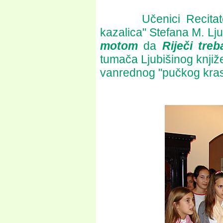
Učenici Recitatorske
kazalica" Stefana M. Lju
motom
da
Riječi treb
tumača Ljubišinog knjiže
vanrednog "pučkog kras