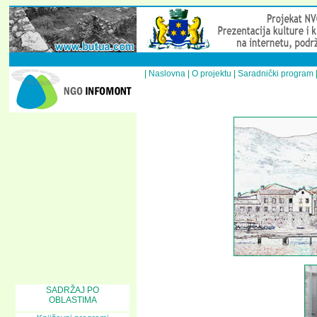
|
Naslovna
|
O projektu
|
Saradnički program
SADRŽAJ PO
OBLASTIMA